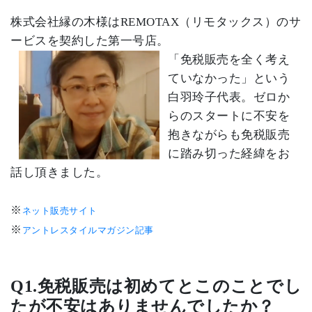
株式会社縁の木
様は
REMOTAX
（リモタックス）のサ
ービスを契約した第一号店。
「免税販売を全く考え
ていなかった」という
白羽玲子代表。ゼロか
らのスタートに不安を
抱きながらも免税販売
に踏み切った経緯をお
話し頂きました。
※
ネット販売サイト
※
アントレスタイルマガジン記事
Q1.
免税販売は初めてとこのことでし
たが不安はありませんでしたか？