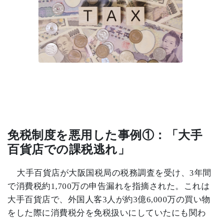
免税制度を悪用した事例①：「大手
百貨店での課税逃れ」
大手百貨店が大阪国税局の税務調査を受け、
3
年間
で消費税約
1,700
万の申告漏れを指摘された。これは
大手百貨店で、外国人客
3
人が約
3
億
6,000
万の買い物
をした際に消費税分を免税扱いにしていたにも関わ