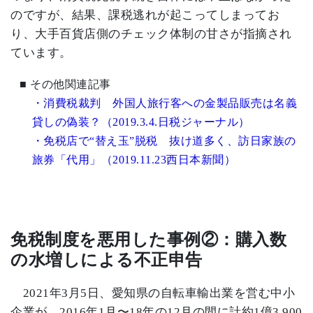
のですが、結果、課税逃れが起こってしまってお
り、大手百貨店側のチェック体制の甘さが指摘され
ています。
■
その他関連記事
・消費税裁判 外国人旅行客への金製品販売は名義
貸しの偽装？（2019.3.4.日税ジャーナル）
・免税店で“替え玉”脱税 抜け道多く、訪日家族の
旅券「代用」（2019.11.23西日本新聞）
免税制度を悪用した事例②：購入数
の水増しによる不正申告
2021
年
3
月
5
日、愛知県の自転車輸出業を営む中小
企業が、
2016
年
1
月〜
18
年の
12
月の間に計約
1
億
3,900